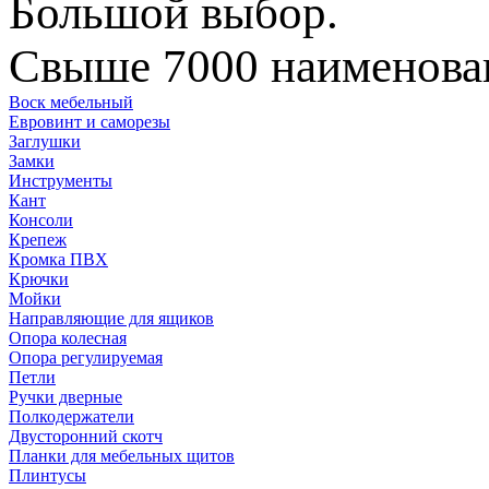
Большой выбор.
Свыше 7000 наименован
Воск мебельный
Евровинт и саморезы
Заглушки
Замки
Инструменты
Кант
Консоли
Крепеж
Кромка ПВХ
Крючки
Мойки
Направляющие для ящиков
Опора колесная
Опора регулируемая
Петли
Ручки дверные
Полкодержатели
Двусторонний скотч
Планки для мебельных щитов
Плинтусы