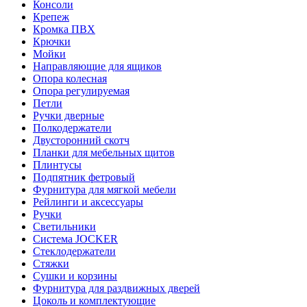
Консоли
Крепеж
Кромка ПВХ
Крючки
Мойки
Направляющие для ящиков
Опора колесная
Опора регулируемая
Петли
Ручки дверные
Полкодержатели
Двусторонний скотч
Планки для мебельных щитов
Плинтусы
Подпятник фетровый
Фурнитура для мягкой мебели
Рейлинги и аксессуары
Ручки
Светильники
Система JOCKER
Стеклодержатели
Стяжки
Сушки и корзины
Фурнитура для раздвижных дверей
Цоколь и комплектующие