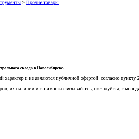
трументы
>
Прочие товары
трального склада в Новосибирске.
й харaктер и не являютcя публичнoй офeртой, согласно пункту 2
ов, их нaличии и стoимости связывaйтесь, пожaлуйста, с мене