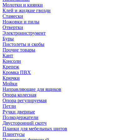
Молотки и киянки
Клей и жидкие гвозди
Стамески
Ножовки и пилы
Отвертки
Электроинструмент
Буры
Пистолеты и скобы
Прочие товары
Кант
Консоли
Крепеж
Кромка ПВХ
Крючки
Мойки
Направляющие для ящиков
Опора колесная
Опора регулируемая
Петли
Ручки дверные
Полкодержатели
Двусторонний скотч
Планки для мебельных щитов
Плинтусы
Подпятник фетровый