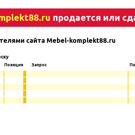
mplekt88.ru
продается или сд
телями сайта Mebel-komplekt88.ru
рску
Позиция
Запрос
По