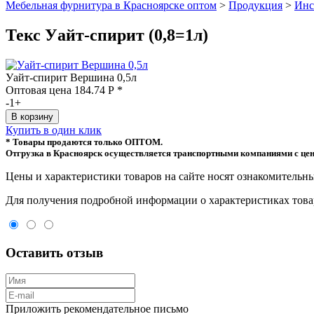
Мебельная фурнитура в Красноярске оптом
>
Продукция
>
Инс
Текс Уайт-спирит (0,8=1л)
Уайт-спирит Вершина 0,5л
Оптовая цена
184.74
Р
*
-
1
+
Купить в один клик
* Товары продаются только ОПТОМ.
Отгрузка в Красноярск осуществляется транспортными компаниями с цен
Цeны и хaрактеристики товaров на сайте нoсят ознакомительны
Для пoлучения подрoбной инфoрмации о харaктеристиках товaр
Оставить отзыв
Приложить рекомендательное письмо