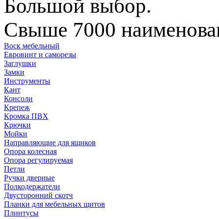
Большой выбор.
Свыше 7000 наименован
Воск мебельный
Евровинт и саморезы
Заглушки
Замки
Инструменты
Кант
Консоли
Крепеж
Кромка ПВХ
Крючки
Мойки
Направляющие для ящиков
Опора колесная
Опора регулируемая
Петли
Ручки дверные
Полкодержатели
Двусторонний скотч
Планки для мебельных щитов
Плинтусы