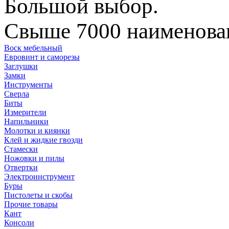
Большой выбор.
Свыше 7000 наименован
Воск мебельный
Евровинт и саморезы
Заглушки
Замки
Инструменты
Сверла
Биты
Измерители
Напильники
Молотки и киянки
Клей и жидкие гвозди
Стамески
Ножовки и пилы
Отвертки
Электроинструмент
Буры
Пистолеты и скобы
Прочие товары
Кант
Консоли