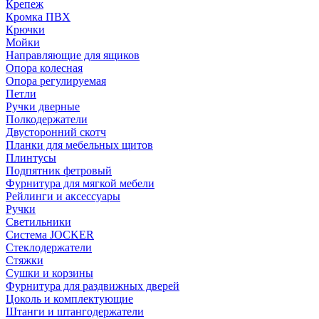
Крепеж
Кромка ПВХ
Крючки
Мойки
Направляющие для ящиков
Опора колесная
Опора регулируемая
Петли
Ручки дверные
Полкодержатели
Двусторонний скотч
Планки для мебельных щитов
Плинтусы
Подпятник фетровый
Фурнитура для мягкой мебели
Рейлинги и аксессуары
Ручки
Светильники
Система JOCKER
Стеклодержатели
Стяжки
Сушки и корзины
Фурнитура для раздвижных дверей
Цоколь и комплектующие
Штанги и штангодержатели