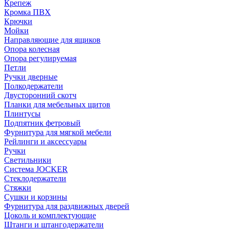
Крепеж
Кромка ПВХ
Крючки
Мойки
Направляющие для ящиков
Опора колесная
Опора регулируемая
Петли
Ручки дверные
Полкодержатели
Двусторонний скотч
Планки для мебельных щитов
Плинтусы
Подпятник фетровый
Фурнитура для мягкой мебели
Рейлинги и аксессуары
Ручки
Светильники
Система JOCKER
Стеклодержатели
Стяжки
Сушки и корзины
Фурнитура для раздвижных дверей
Цоколь и комплектующие
Штанги и штангодержатели