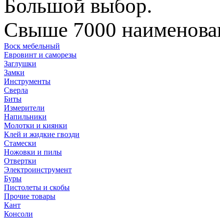
Большой выбор.
Свыше 7000 наименован
Воск мебельный
Евровинт и саморезы
Заглушки
Замки
Инструменты
Сверла
Биты
Измерители
Напильники
Молотки и киянки
Клей и жидкие гвозди
Стамески
Ножовки и пилы
Отвертки
Электроинструмент
Буры
Пистолеты и скобы
Прочие товары
Кант
Консоли