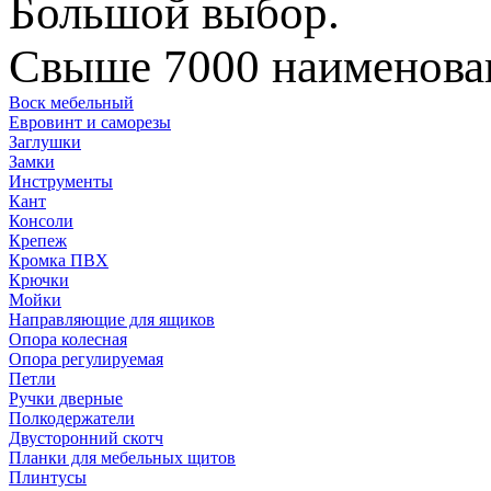
Большой выбор.
Свыше 7000 наименован
Воск мебельный
Евровинт и саморезы
Заглушки
Замки
Инструменты
Кант
Консоли
Крепеж
Кромка ПВХ
Крючки
Мойки
Направляющие для ящиков
Опора колесная
Опора регулируемая
Петли
Ручки дверные
Полкодержатели
Двусторонний скотч
Планки для мебельных щитов
Плинтусы