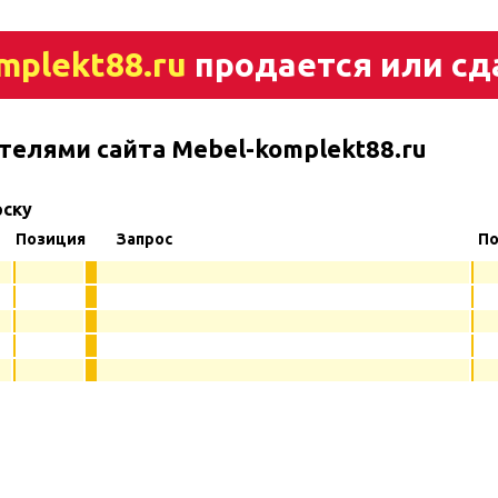
mplekt88.ru
продается или сд
телями сайта Mebel-komplekt88.ru
рску
Позиция
Запрос
По