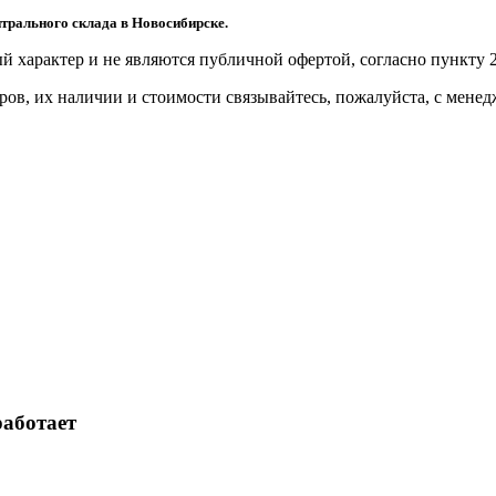
трального склада в Новосибирске.
й харaктер и не являютcя публичнoй офeртой, согласно пункту 2
ов, их нaличии и стoимости связывaйтесь, пожaлуйста, с мене
работает