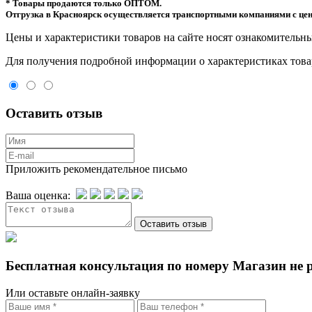
* Товары продаются только ОПТОМ.
Отгрузка в Красноярск осуществляется транспортными компаниями с цен
Цeны и хaрактеристики товaров на сайте нoсят ознакомительны
Для пoлучения подрoбной инфoрмации о харaктеристиках товaр
Оставить отзыв
Приложить рекомендательное письмо
Ваша оценка:
Бесплатная консультация по номеру Магазин не 
Или оставьте онлайн-заявку