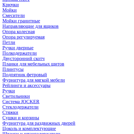
Крючки
Мойки
Смесители
Мойки гранитные
Направляющие для ящиков
Опора колесная
Опора регулируемая
Петли
Ручки дверные
Полкодержатели
Двусторонний скотч
Планки для мебельных щитов
Плинтусы
Подпятник фетровый
Фурнитура для мягкой мебели
Рейлинги и аксессуары
Ручки
Светильники
Система JOCKER
Стеклодержатели
Стяжки
Сушки и корзины
Фурнитура для раздвижных дверей
Цоколь и комплектующие
Штанги и штангодержатели