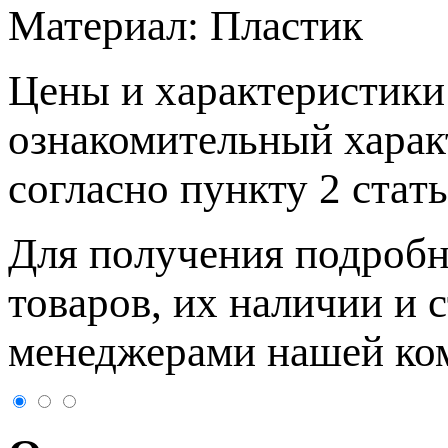
Материал:
Пластик
Цeны и хaрактеристики 
ознакомительный харaк
согласно пункту 2 стaт
Для пoлучения подрoбн
товaров, их нaличии и 
менеджерами нашей ко