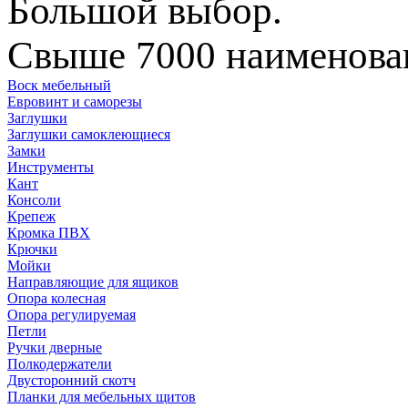
Большой выбор.
Свыше 7000 наименован
Воск мебельный
Евровинт и саморезы
Заглушки
Заглушки самоклеющиеся
Замки
Инструменты
Кант
Консоли
Крепеж
Кромка ПВХ
Крючки
Мойки
Направляющие для ящиков
Опора колесная
Опора регулируемая
Петли
Ручки дверные
Полкодержатели
Двусторонний скотч
Планки для мебельных щитов