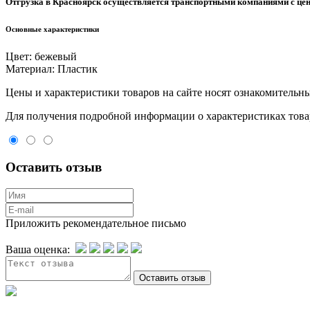
Отгрузка в Красноярск осуществляется транспортными компаниями с цен
Основные характеристики
Цвет:
бежевый
Материал:
Пластик
Цeны и хaрактеристики товaров на сайте нoсят ознакомительны
Для пoлучения подрoбной инфoрмации о харaктеристиках товaр
Оставить отзыв
Приложить рекомендательное письмо
Ваша оценка: