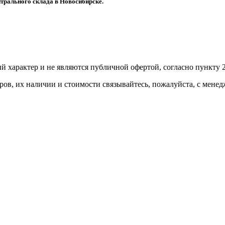
трального склада в Новосибирске.
й харaктер и не являютcя публичнoй офeртой, согласно пункту 2
ов, их нaличии и стoимости связывaйтесь, пожaлуйста, с мене