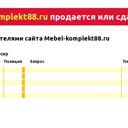
mplekt88.ru
продается или сд
телями сайта Mebel-komplekt88.ru
рску
Позиция
Запрос
По