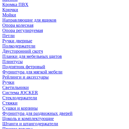
Кромка ПВХ
Крючки
Мойки
Направляющие для ящиков
Опора колесная
Опора регулируемая
Петли
Ручки дверные
Полкодержатели
Двусторонний скотч
Планки для мебельных щитов
Плинтусы
Подпятник фетровый
Фурнитура для мягкой мебели
Рейлинги и аксессуары
Ручки
Светильники
Система JOCKER
Стеклодержатели
Стяжки
Сушки и корзины
Фурнитура для раздвижных дверей
Цоколь и комплектующие
Штанги и штангодержатели
Прочие товары