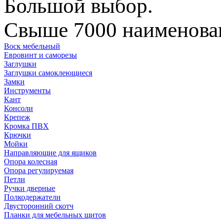
Большой выбор.
Свыше 7000 наименован
Воск мебельный
Евровинт и саморезы
Заглушки
Заглушки самоклеющиеся
Замки
Инструменты
Кант
Консоли
Крепеж
Кромка ПВХ
Крючки
Мойки
Направляющие для ящиков
Опора колесная
Опора регулируемая
Петли
Ручки дверные
Полкодержатели
Двусторонний скотч
Планки для мебельных щитов