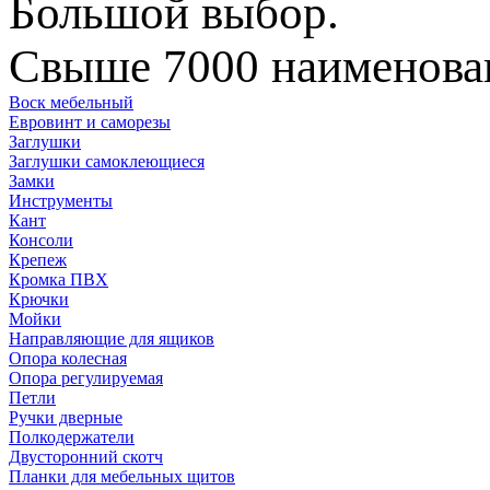
Большой выбор.
Свыше 7000 наименован
Воск мебельный
Евровинт и саморезы
Заглушки
Заглушки самоклеющиеся
Замки
Инструменты
Кант
Консоли
Крепеж
Кромка ПВХ
Крючки
Мойки
Направляющие для ящиков
Опора колесная
Опора регулируемая
Петли
Ручки дверные
Полкодержатели
Двусторонний скотч
Планки для мебельных щитов