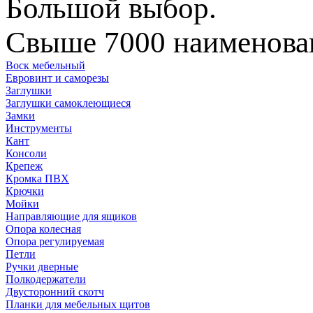
Большой выбор.
Свыше 7000 наименован
Воск мебельный
Евровинт и саморезы
Заглушки
Заглушки самоклеющиеся
Замки
Инструменты
Кант
Консоли
Крепеж
Кромка ПВХ
Крючки
Мойки
Направляющие для ящиков
Опора колесная
Опора регулируемая
Петли
Ручки дверные
Полкодержатели
Двусторонний скотч
Планки для мебельных щитов