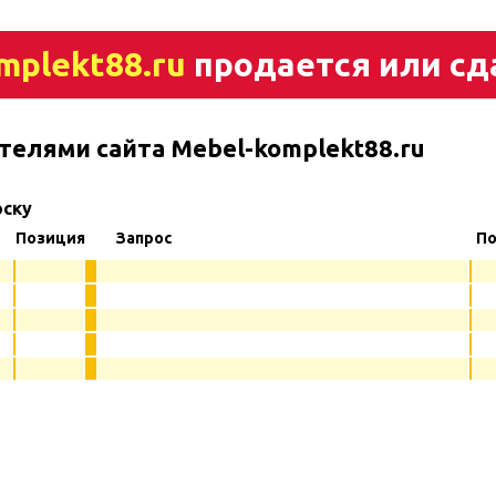
mplekt88.ru
продается или сд
телями сайта Mebel-komplekt88.ru
рску
Позиция
Запрос
По