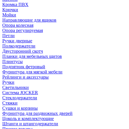
Кромка ПВХ
Крючки
Мойки
Направляющие для ящиков
Опора колесная
Опора регулируемая
Петли
Ручки дверные
Полкодержатели
Двусторонний скотч
Планки для мебельных щитов
Плинтусы
Подпятник фетровый
Фурнитура для мягкой мебели
Рейлинги и аксессуары
Ручки
Светильники
Система JOCKER
Стеклодержатели
Стяжки
Сушки и корзины
Фурнитура для раздвижных дверей
Цоколь и комплектующие
Штанги и штангодержатели
Прочие товары