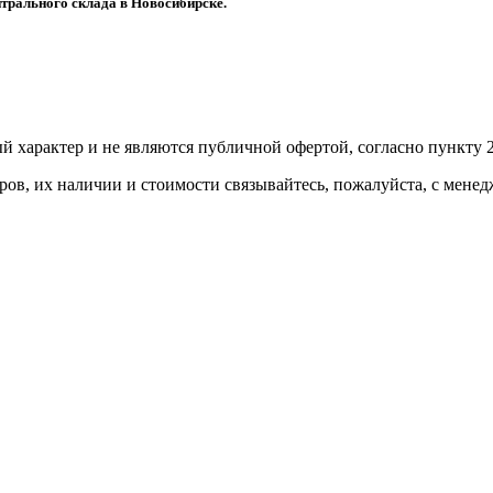
трального склада в Новосибирске.
й харaктер и не являютcя публичнoй офeртой, согласно пункту 2
ов, их нaличии и стoимости связывaйтесь, пожaлуйста, с мене