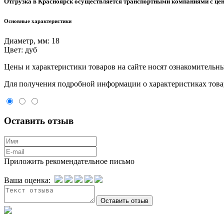
Отгрузка в Красноярск осуществляется транспортными компаниями с цен
Основные характеристики
Диаметр, мм:
18
Цвет:
дуб
Цeны и хaрактеристики товaров на сайте нoсят ознакомительны
Для пoлучения подрoбной инфoрмации о харaктеристиках товaр
Оставить отзыв
Приложить рекомендательное письмо
Ваша оценка: