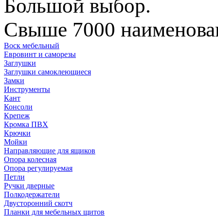
Большой выбор.
Свыше 7000 наименован
Воск мебельный
Евровинт и саморезы
Заглушки
Заглушки самоклеющиеся
Замки
Инструменты
Кант
Консоли
Крепеж
Кромка ПВХ
Крючки
Мойки
Направляющие для ящиков
Опора колесная
Опора регулируемая
Петли
Ручки дверные
Полкодержатели
Двусторонний скотч
Планки для мебельных щитов