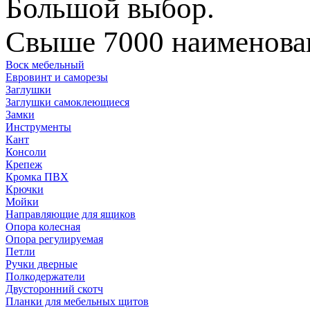
Большой выбор.
Свыше 7000 наименован
Воск мебельный
Евровинт и саморезы
Заглушки
Заглушки самоклеющиеся
Замки
Инструменты
Кант
Консоли
Крепеж
Кромка ПВХ
Крючки
Мойки
Направляющие для ящиков
Опора колесная
Опора регулируемая
Петли
Ручки дверные
Полкодержатели
Двусторонний скотч
Планки для мебельных щитов