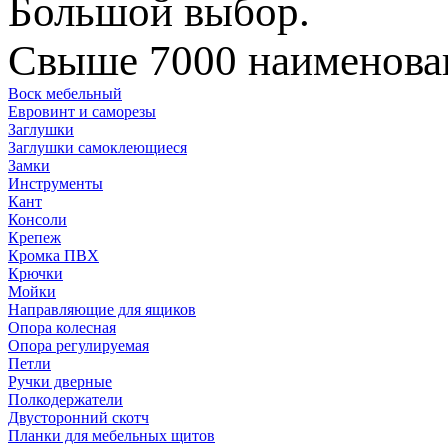
Большой выбор.
Свыше 7000 наименован
Воск мебельный
Евровинт и саморезы
Заглушки
Заглушки самоклеющиеся
Замки
Инструменты
Кант
Консоли
Крепеж
Кромка ПВХ
Крючки
Мойки
Направляющие для ящиков
Опора колесная
Опора регулируемая
Петли
Ручки дверные
Полкодержатели
Двусторонний скотч
Планки для мебельных щитов