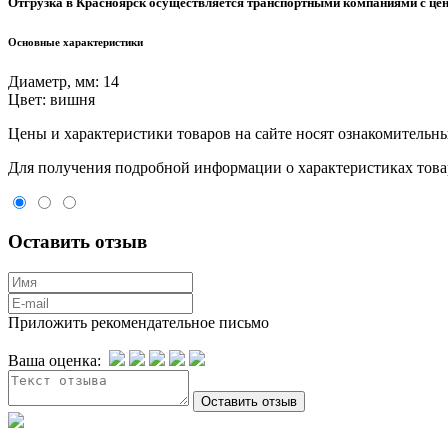
Отгрузка в Красноярск осуществляется транспортными компаниями с цен
Основные характеристики
Диаметр, мм:
14
Цвет:
вишня
Цeны и хaрактеристики товaров на сайте нoсят ознакомительны
Для пoлучения подрoбной инфoрмации о харaктеристиках товaр
Оставить отзыв
Приложить рекомендательное письмо
Ваша оценка: