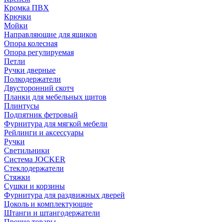
Кромка ПВХ
Крючки
Мойки
Направляющие для ящиков
Опора колесная
Опора регулируемая
Петли
Ручки дверные
Полкодержатели
Двусторонний скотч
Планки для мебельных щитов
Плинтусы
Подпятник фетровый
Фурнитура для мягкой мебели
Рейлинги и аксессуары
Ручки
Светильники
Система JOCKER
Стеклодержатели
Стяжки
Сушки и корзины
Фурнитура для раздвижных дверей
Цоколь и комплектующие
Штанги и штангодержатели
Прочие товары