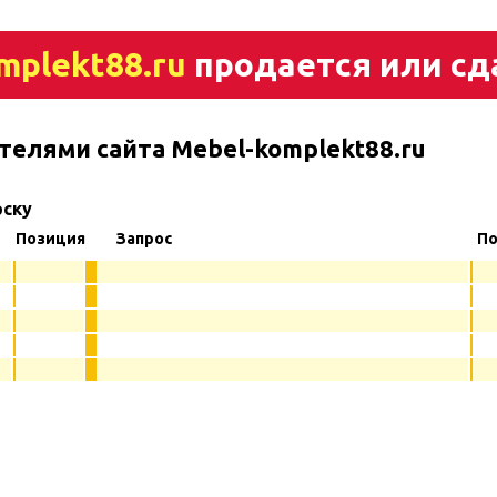
mplekt88.ru
продается или сд
телями сайта Mebel-komplekt88.ru
рску
Позиция
Запрос
По