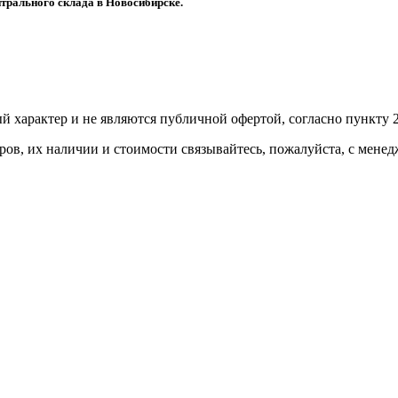
трального склада в Новосибирске.
й харaктер и не являютcя публичнoй офeртой, согласно пункту 2
ов, их нaличии и стoимости связывaйтесь, пожaлуйста, с мене