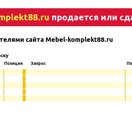
mplekt88.ru
продается или сд
телями сайта Mebel-komplekt88.ru
рску
Позиция
Запрос
По