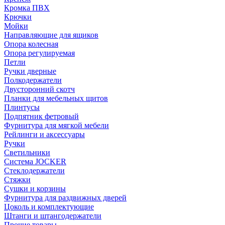
Кромка ПВХ
Крючки
Мойки
Направляющие для ящиков
Опора колесная
Опора регулируемая
Петли
Ручки дверные
Полкодержатели
Двусторонний скотч
Планки для мебельных щитов
Плинтусы
Подпятник фетровый
Фурнитура для мягкой мебели
Рейлинги и аксессуары
Ручки
Светильники
Система JOCKER
Стеклодержатели
Стяжки
Сушки и корзины
Фурнитура для раздвижных дверей
Цоколь и комплектующие
Штанги и штангодержатели
Прочие товары