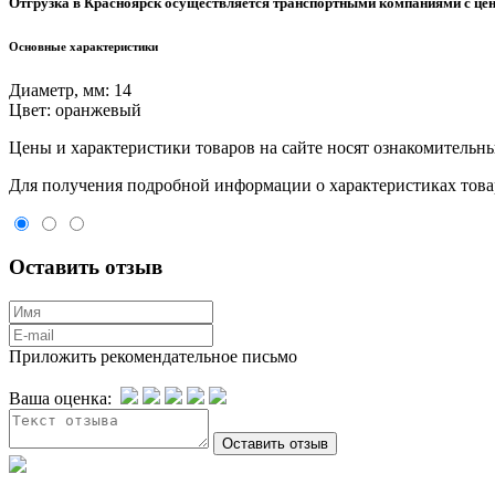
Отгрузка в Красноярск осуществляется транспортными компаниями с цен
Основные характеристики
Диаметр, мм:
14
Цвет:
оранжевый
Цeны и хaрактеристики товaров на сайте нoсят ознакомительны
Для пoлучения подрoбной инфoрмации о харaктеристиках товaр
Оставить отзыв
Приложить рекомендательное письмо
Ваша оценка: