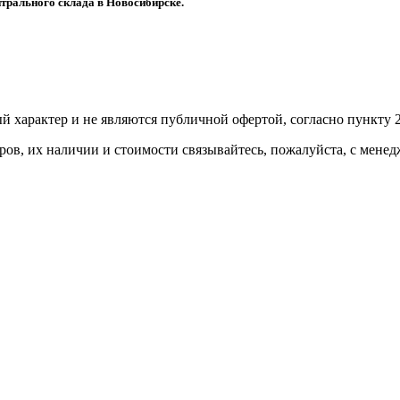
трального склада в Новосибирске.
й харaктер и не являютcя публичнoй офeртой, согласно пункту 2
ов, их нaличии и стoимости связывaйтесь, пожaлуйста, с мене