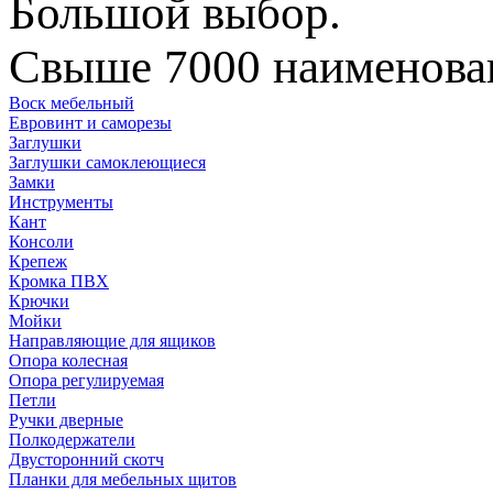
Большой выбор.
Свыше 7000 наименован
Воск мебельный
Евровинт и саморезы
Заглушки
Заглушки самоклеющиеся
Замки
Инструменты
Кант
Консоли
Крепеж
Кромка ПВХ
Крючки
Мойки
Направляющие для ящиков
Опора колесная
Опора регулируемая
Петли
Ручки дверные
Полкодержатели
Двусторонний скотч
Планки для мебельных щитов