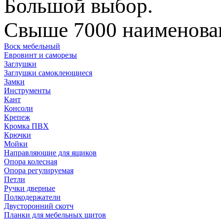
Большой выбор.
Свыше 7000 наименован
Воск мебельный
Евровинт и саморезы
Заглушки
Заглушки самоклеющиеся
Замки
Инструменты
Кант
Консоли
Крепеж
Кромка ПВХ
Крючки
Мойки
Направляющие для ящиков
Опора колесная
Опора регулируемая
Петли
Ручки дверные
Полкодержатели
Двусторонний скотч
Планки для мебельных щитов