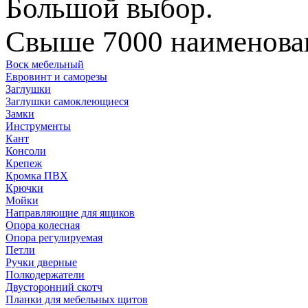
Большой выбор.
Свыше 7000 наименован
Воск мебельный
Евровинт и саморезы
Заглушки
Заглушки самоклеющиеся
Замки
Инструменты
Кант
Консоли
Крепеж
Кромка ПВХ
Крючки
Мойки
Направляющие для ящиков
Опора колесная
Опора регулируемая
Петли
Ручки дверные
Полкодержатели
Двусторонний скотч
Планки для мебельных щитов