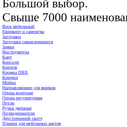
Большой выбор.
Свыше 7000 наименован
Воск мебельный
Евровинт и саморезы
Заглушки
Заглушки самоклеющиеся
Замки
Инструменты
Кант
Консоли
Крепеж
Кромка ПВХ
Крючки
Мойки
Направляющие для ящиков
Опора колесная
Опора регулируемая
Петли
Ручки дверные
Полкодержатели
Двусторонний скотч
Планки для мебельных щитов