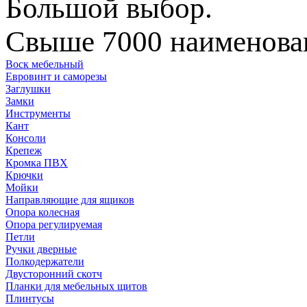
Большой выбор.
Свыше 7000 наименован
Воск мебельный
Евровинт и саморезы
Заглушки
Замки
Инструменты
Кант
Консоли
Крепеж
Кромка ПВХ
Крючки
Мойки
Направляющие для ящиков
Опора колесная
Опора регулируемая
Петли
Ручки дверные
Полкодержатели
Двусторонний скотч
Планки для мебельных щитов
Плинтусы